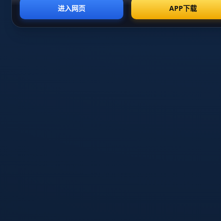
Weibo