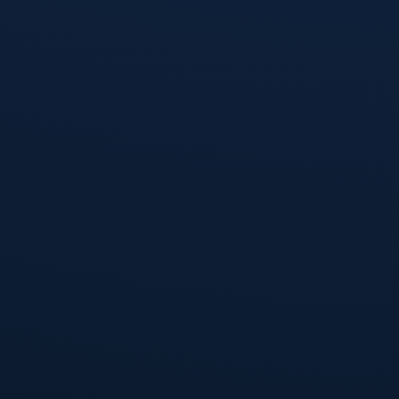
WeChat