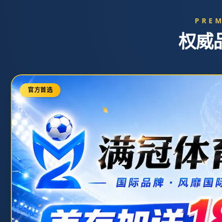
官方中文首页
体育频道
中文资讯中心
官方APP下载
品牌介绍
APP下载
进入官方